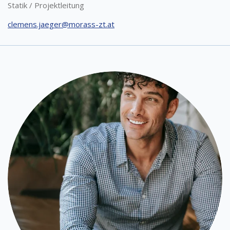
Statik / Projektleitung
clemens.jaeger@morass-zt.at